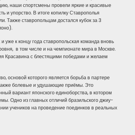
нцию, наши спортсмены провели яркие и красивые
ть и упорство. В итоге копилку Ставрополья
и. Также ставропольцам достался кубок за 3
моно).
и уже к концу года ставропольская команда вновь
овня, в том числе и на чемпионате мира в Москве.
ия Красавина с блестящими победами и желаем
во, основой которого является борьба в партере
 а также болевые и удушающие приёмы. Это
ный вариант японского единоборства, в котором
мы. Одно из главных отличий бразильского джиу-
вании учеников на проведение поединков в реальных