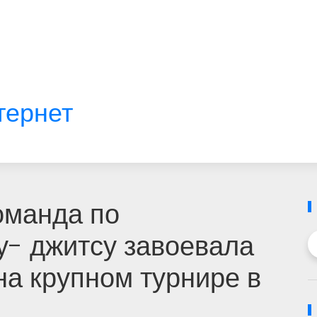
тернет
оманда по
у- джитсу завоевала
а крупном турнире в