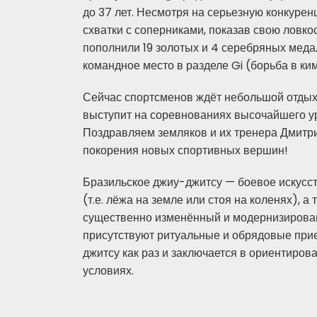
до 37 лет. Несмотря на серьезную конкуре
схватки с соперниками, показав свою ловкос
пополнили 19 золотых и 4 серебряных медал
командное место в разделе Gi (борьба в ки
Сейчас спортсменов ждёт небольшой отдых 
выступит на соревнованиях высочайшего ур
Поздравляем земляков и их тренера Дмитр
покорения новых спортивных вершин!
Бразильское джиу-джитсу — боевое искусст
(т.е. лёжа на земле или стоя на коленях),
существенно изменённый и модернизирован
присутствуют ритуальные и обрядовые прие
джитсу как раз и заключается в ориентиро
условиях.