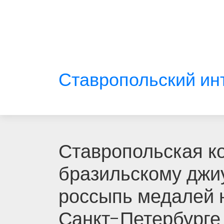
Ставропольский ин
Ставропольская к
бразильскому джи
россыпь медалей н
Санкт-Петербурге