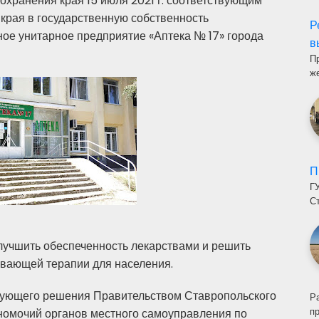
хранения края 15 июля 2021 г. соответствующим
края в государственную собственность
Р
ое унитарное предприятие «Аптека № 17» города
в
П
ж
П
Г
С
лучшить обеспеченность лекарствами и решить
ивающей терапии для населения.
ствующего решения Правительством Ставропольского
Р
п
номочий органов местного самоуправления по