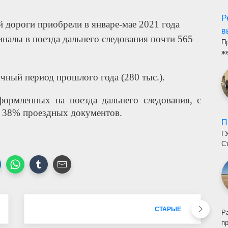
Р
 дороги приобрели в январе-мае 2021 года
в
налы в поезда дальнего следования почти 565
П
ж
ичный период прошлого года (280 тыс.).
формленных на поезда дальнего следования, с
о 38% проездных документов.
П
Г
С
СТАРЫЕ
Р
п