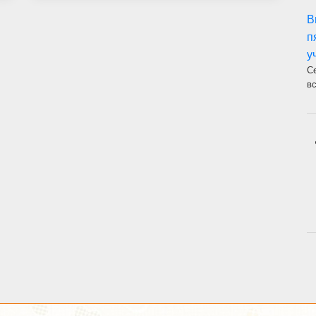
В
п
у
С
в