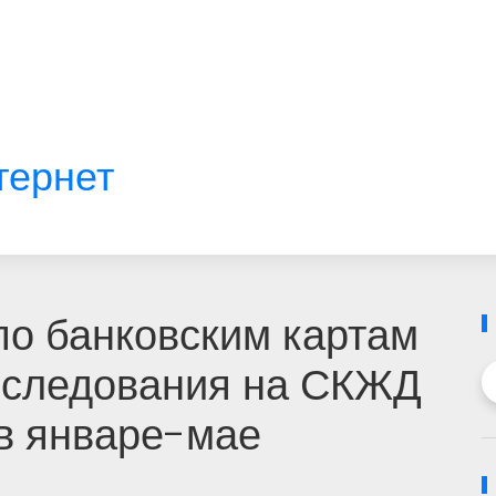
тернет
по банковским картам
о следования на СКЖД
 в январе-мае