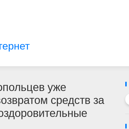
тернет
ропольцев уже
озвратом средств за
 оздоровительные