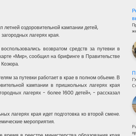
Р
в
П
п летней оздоровительной кампании детей,
ж
загородных лагерях края.
 воспользовались возвратом средств за путевки в
карте «Мир», сообщил на брифинге в Правительстве
 Козюра.
П
лям за путевки работает в крае в полном объеме. В
Г
овительной кампании в пришкольных лагерях края
С
городных лагерях - более 1600 детей», - рассказал
ных лагерях края идет подготовка ко второй смене.
емические мероприятия.
Р
п
е время в реестре министерства образования края